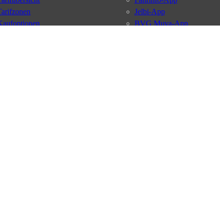
Tarifzonen
Jelbi-App
Kaufoptionen
BVG Muva-App
VBB-Tarif
BVG-Guthabenkarte
BVG Websites
#nachgefragt
Deutschlandticket
Umweltkarte
BVG Services
Schülerticket
Leichte Sprache
Firmen-Abo
Gebärdensprache
BVG Club
Social Media
Newsletter
Datenschutz
AGB
Nutzungsordnung
Fahrgastrechte
Kundengaran