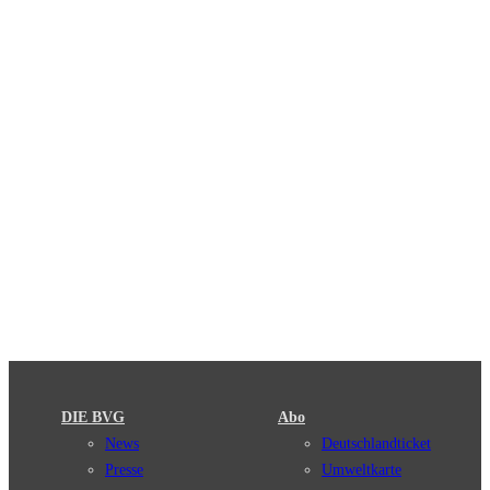
DIE BVG
Abo
News
Deutschlandticket
Presse
Umweltkarte