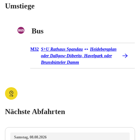
Umstiege
Bus
Bus M32
M32
S+U Rathaus Spandau
Heidebergplan
◄
►
oder Dallgow-Döberitz, Havelpark oder
Brunsbütteler Damm
Nächste Abfahrten
Samstag, 08.08.2026