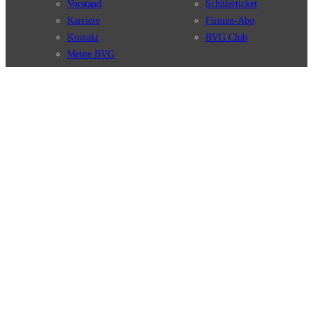
Vorstand
Schülerticket
Karriere
Firmen-Abo
Kontakt
BVG Club
Meine BVG
Satzung der BVG
Compliance
BVG Apps
Ticket-App
Fahrinfo-App
Verbindungen
Jelbi-App
Verbindungssuche
BVG Muva-App
Störungsmeldungen
Linienverläufe
Haltestellen
BVG Websites
Touristen Infos
#nachgefragt
Tickets & Tarife
BVG Services
Preise
Leichte Sprache
Tarifübersicht
Gebärdensprache