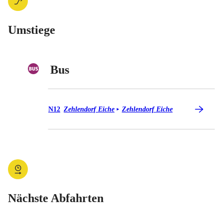
Umstiege
Bus
Bus N12
N12
Zehlendorf Eiche
Zehlendorf Eiche
►
Nächste Abfahrten