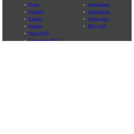
Presse
Umweltkarte
Vorstand
Schülerticket
Karriere
Firmen-Abo
Kontakt
BVG Club
Meine BVG
Satzung der BVG
Compliance
BVG Apps
Ticket-App
Fahrinfo-App
Verbindungen
Jelbi-App
Verbindungssuche
BVG Muva-App
Störungsmeldungen
Linienverläufe
Haltestellen
BVG Websites
Touristen Infos
#nachgefragt
Tickets & Tarife
BVG Services
Preise
Leichte Sprache