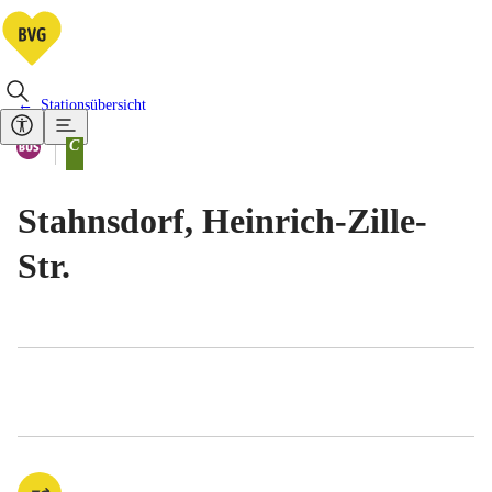
Stationsübersicht
Vorhandene Verkehrsmittel
Bus
C
Tarifbereich Berlin Teilbereich
Stahnsdorf, Heinrich-Zille-
Str.