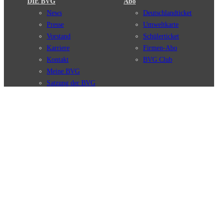
DIE BVG
Abo
News
Deutschlandticket
Presse
Umweltkarte
Vorstand
Schülerticket
Karriere
Firmen-Abo
Kontakt
BVG Club
Meine BVG
Satzung der BVG
Compliance
BVG Apps
Ticket-App
Fahrinfo-App
Verbindungen
Jelbi-App
Verbindungssuche
BVG Muva-App
Störungsmeldungen
Linienverläufe
Haltestellen
BVG Websites
Touristen Infos
#nachgefragt