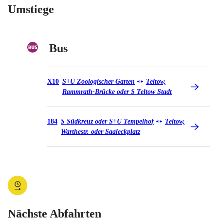
Umstiege
Bus
Bus X10
X10
S+U Zoologischer Garten
Teltow,
◄
►
Rammrath-Brücke oder S Teltow Stadt
Bus 184
184
S Südkreuz oder S+U Tempelhof
Teltow,
◄
►
Warthestr. oder Saaleckplatz
Nächste Abfahrten