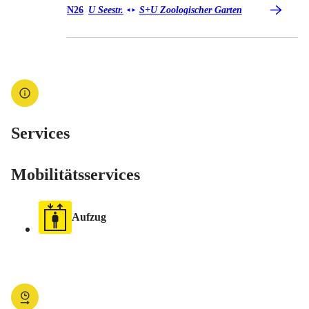
Bus N26
N26
U Seestr.
S+U Zoologischer Garten
◄
►
Services
Mobilitätsservices
Aufzug