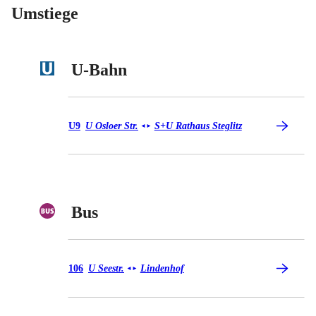
Umstiege
U-Bahn
U-Bahn U9
U9
U Osloer Str.
S+U Rathaus Steglitz
◄
►
Bus
Bus 106
106
U Seestr.
Lindenhof
◄
►