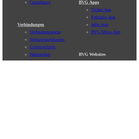
Compliance
BVG Apps
Ticket-App
Fahrinfo-App
Verbindungen
Jelbi-App
Verbindungssuche
BVG Muva-App
Störungsmeldungen
Linienverläufe
Haltestellen
BVG Websites
Touristen Infos
#nachgefragt
Tickets & Tarife
BVG Services
Preise
Leichte Sprache
Tarifübersicht
Gebärdensprache
Tarifzonen
Social Media
Kaufoptionen
Newsletter
VBB-Tarif
BVG-Guthabenkarte