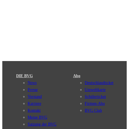
DIE BVG
Abo
News
Deutschlandticket
Presse
Umweltkarte
Vorstand
Schülerticket
Karriere
Firmen-Abo
Kontakt
BVG Club
Meine BVG
Satzung der BVG