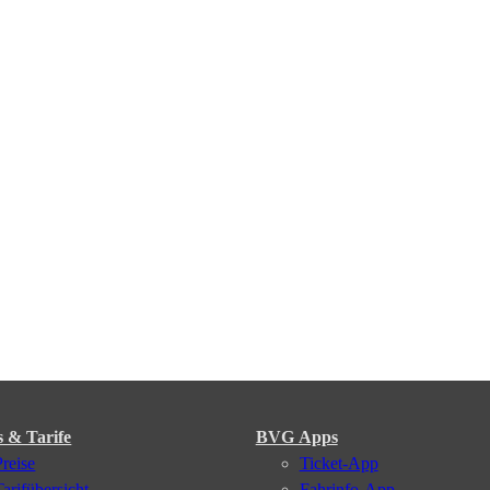
s & Tarife
BVG Apps
Preise
Ticket-App
Tarifübersicht
Fahrinfo-App