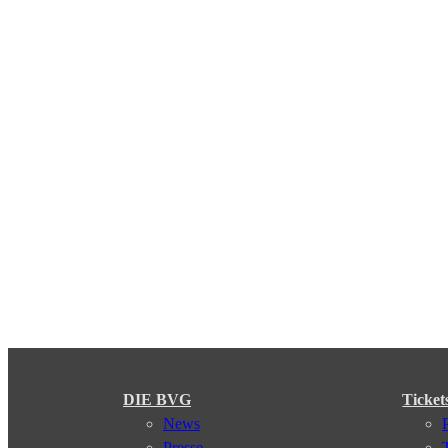
DIE BVG
Ticket
News
Presse