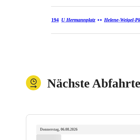
Bus 194
194
U Hermannplatz
Helene-Weigel-Pl
◄
►
Nächste Abfahrt
Donnerstag, 06.08.2026