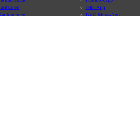
Tarifzonen
Jelbi-App
Kaufoptionen
BVG Muva-App
VBB-Tarif
BVG-Guthabenkarte
BVG Websites
#nachgefragt
Deutschlandticket
Umweltkarte
BVG Services
Schülerticket
Leichte Sprache
Firmen-Abo
Gebärdensprache
BVG Club
Social Media
Newsletter
Datenschutz
AGB
Nutzungsordnung
Fahrgastrechte
Kundengaran