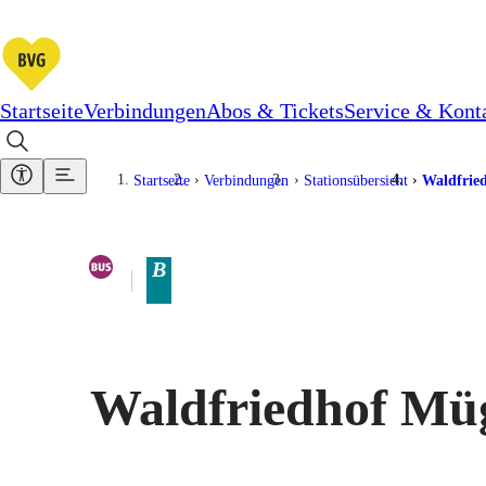
Startseite
Verbindungen
Abos & Tickets
Service & Kont
Startseite
Verbindungen
Stationsübersicht
Waldfrie
Vorhandene Verkehrsmittel
Bus
B
Tarifbereich Berlin Teilbereich
Waldfriedhof Mü