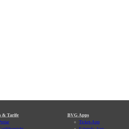
s & Tarife
BVG Apps
Preise
Ticket-App
Tarifübersicht
Fahrinfo-App