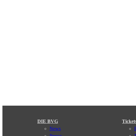
DIE BVG
Ticket
News
Presse