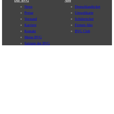
DIE BVG
Abo
News
Deutschlandticket
Presse
Umweltkarte
Vorstand
Schülerticket
Karriere
Firmen-Abo
Kontakt
BVG Club
Meine BVG
Satzung der BVG
Compliance
BVG Apps
Ticket-App
Fahrinfo-App
Verbindungen
Jelbi-App
Verbindungssuche
BVG Muva-App
Störungsmeldungen
Linienverläufe
Haltestellen
BVG Websites
Touristen Infos
#nachgefragt