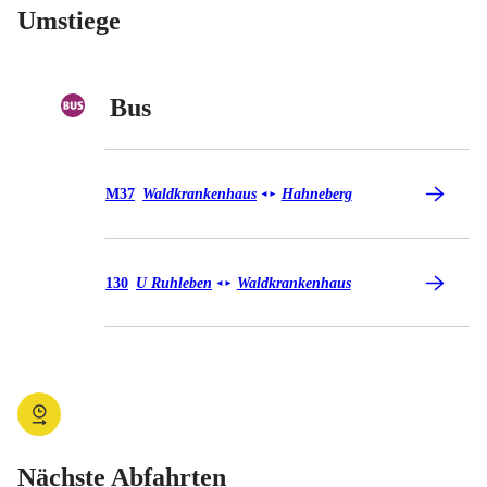
Umstiege
Bus
Bus M37
M37
Waldkrankenhaus
Hahneberg
◄
►
Bus 130
130
U Ruhleben
Waldkrankenhaus
◄
►
Nächste Abfahrten