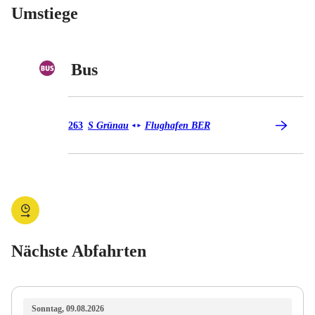
Umstiege
Bus
Bus 263
263
S Grünau
Flughafen BER
◄
►
Nächste Abfahrten
Sonntag, 09.08.2026