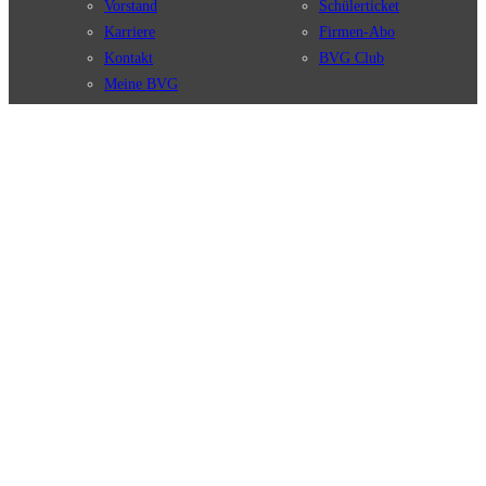
Vorstand
Schülerticket
Karriere
Firmen-Abo
Kontakt
BVG Club
Meine BVG
Satzung der BVG
Compliance
BVG Apps
Ticket-App
Fahrinfo-App
Verbindungen
Jelbi-App
Verbindungssuche
BVG Muva-App
Störungsmeldungen
Linienverläufe
Haltestellen
BVG Websites
Touristen Infos
#nachgefragt
Tickets & Tarife
BVG Services
Preise
Leichte Sprache
Tarifübersicht
Gebärdensprache