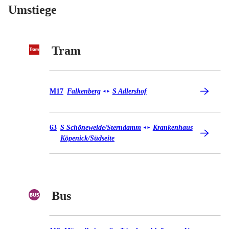
Umstiege
Tram
Tram M17
M17
Falkenberg
S Adlershof
◄
►
Tram 63
63
S Schöneweide/​Sterndamm
Krankenhaus
◄
►
Köpenick/​Südseite
Bus