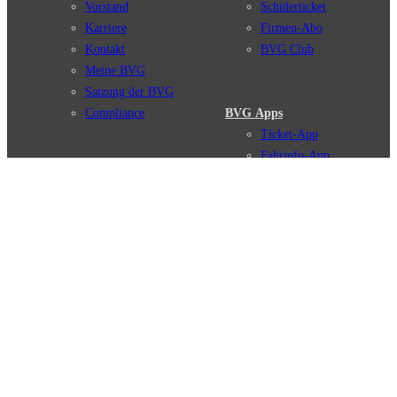
Vorstand
Schülerticket
Karriere
Firmen-Abo
Kontakt
BVG Club
Meine BVG
Satzung der BVG
Compliance
BVG Apps
Ticket-App
Fahrinfo-App
Verbindungen
Jelbi-App
Verbindungssuche
BVG Muva-App
Störungsmeldungen
Linienverläufe
Haltestellen
BVG Websites
Touristen Infos
#nachgefragt
Tickets & Tarife
BVG Services
Preise
Leichte Sprache
Tarifübersicht
Gebärdensprache