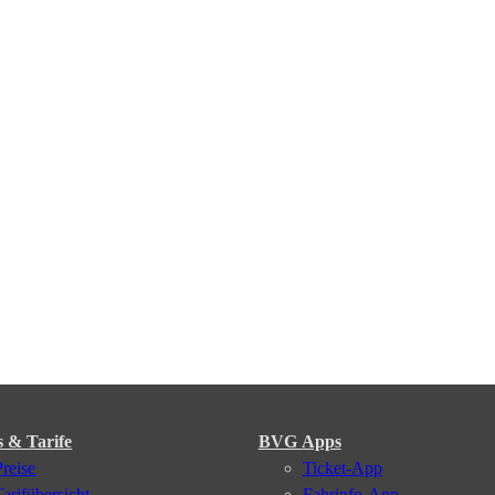
s & Tarife
BVG Apps
Preise
Ticket-App
Tarifübersicht
Fahrinfo-App