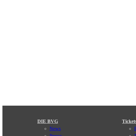
DIE BVG
Ticket
News
Presse