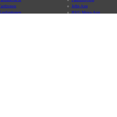
Tarifzonen
Jelbi-App
Kaufoptionen
BVG Muva-App
VBB-Tarif
BVG-Guthabenkarte
BVG Websites
#nachgefragt
Deutschlandticket
Umweltkarte
BVG Services
Schülerticket
Leichte Sprache
Firmen-Abo
Gebärdensprache
BVG Club
Social Media
Newsletter
Datenschutz
AGB
Nutzungsordnung
Fahrgastrechte
Kundengaran