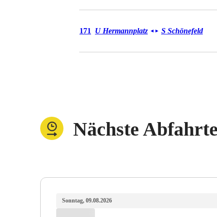
Bus 171
171
U Hermannplatz
S Schönefeld
◄
►
Nächste Abfahrt
Sonntag, 09.08.2026