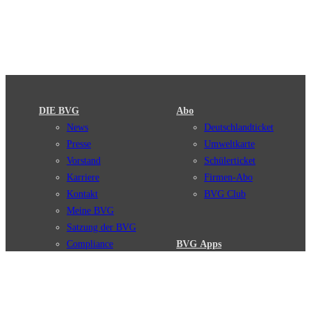
DIE BVG
Abo
News
Deutschlandticket
Presse
Umweltkarte
Vorstand
Schülerticket
Karriere
Firmen-Abo
Kontakt
BVG Club
Meine BVG
Satzung der BVG
Compliance
BVG Apps
Ticket-App
Fahrinfo-App
Verbindungen
Jelbi-App
Verbindungssuche
BVG Muva-App