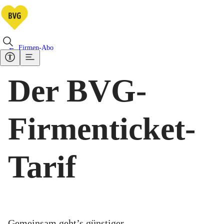
Firmen-Abo
Der BVG-
Firmenticket-
Tarif
Gemeinsam geht’s günstiger