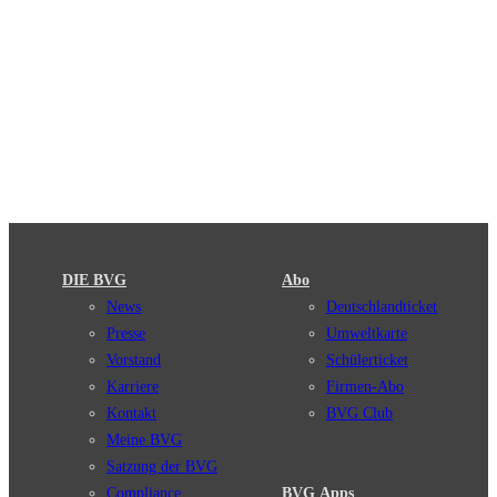
DIE BVG
Abo
News
Deutschlandticket
Presse
Umweltkarte
Vorstand
Schülerticket
Karriere
Firmen-Abo
Kontakt
BVG Club
Meine BVG
Satzung der BVG
Compliance
BVG Apps