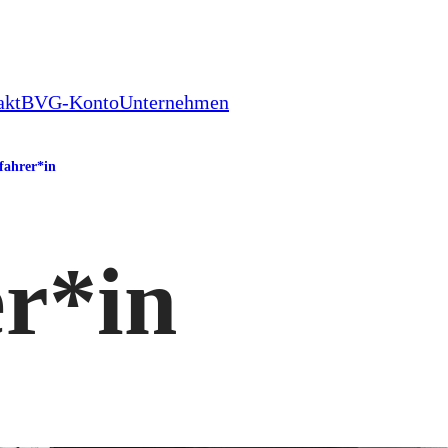
akt
BVG-Konto
Unternehmen
fahrer*in
r*in