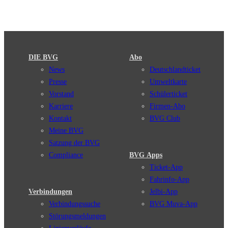
DIE BVG
Abo
News
Deutschlandticket
Presse
Umweltkarte
Vorstand
Schülerticket
Karriere
Firmen-Abo
Kontakt
BVG Club
Meine BVG
Satzung der BVG
Compliance
BVG Apps
Ticket-App
Fahrinfo-App
Verbindungen
Jelbi-App
Verbindungssuche
BVG Muva-App
Störungsmeldungen