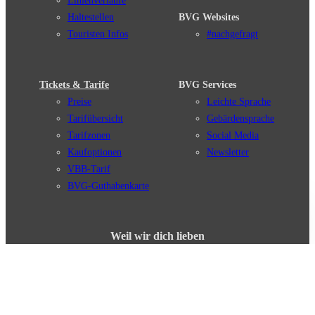
Linienverläufe
Haltestellen
BVG Websites
Touristen Infos
#nachgefragt
Tickets & Tarife
BVG Services
Preise
Leichte Sprache
Tarifübersicht
Gebärdensprache
Tarifzonen
Social Media
Kaufoptionen
Newsletter
VBB-Tarif
BVG-Guthabenkarte
Weil wir dich lieben