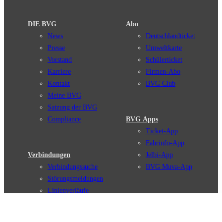
DIE BVG
Abo
News
Deutschlandticket
Presse
Umweltkarte
Vorstand
Schülerticket
Karriere
Firmen-Abo
Kontakt
BVG Club
Meine BVG
Satzung der BVG
Compliance
BVG Apps
Ticket-App
Fahrinfo-App
Verbindungen
Jelbi-App
Verbindungssuche
BVG Muva-App
Störungsmeldungen
Linienverläufe
Haltestellen
BVG Websites
Touristen Infos
#nachgefragt