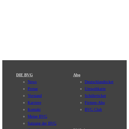
DIE BVG
Abo
News
Deutschlandticket
Presse
Umweltkarte
Vorstand
Schülerticket
Karriere
Firmen-Abo
Kontakt
BVG Club
Meine BVG
Satzung der BVG