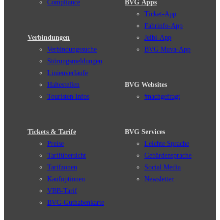
Compliance
BVG Apps
Ticket-App
Fahrinfo-App
Verbindungen
Jelbi-App
Verbindungssuche
BVG Muva-App
Störungsmeldungen
Linienverläufe
Haltestellen
BVG Websites
Touristen Infos
#nachgefragt
Tickets & Tarife
BVG Services
Preise
Leichte Sprache
Tarifübersicht
Gebärdensprache
Tarifzonen
Social Media
Kaufoptionen
Newsletter
VBB-Tarif
BVG-Guthabenkarte