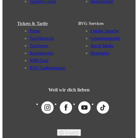
Touristen Infos
#nachgefragt
Tickets & Tarife
BVG Services
Preise
Leichte Sprache
Tarifübersicht
Gebärdensprache
Tarifzonen
Social Media
Kaufoptionen
Newsletter
VBB-Tarif
BVG-Guthabenkarte
Weil wir dich lieben
English