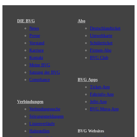
DIE BVG
Abo
News
Deutschlandticket
Presse
Umweltkarte
Vorstand
Schülerticket
Karriere
Firmen-Abo
Kontakt
BVG Club
Meine BVG
Satzung der BVG
Compliance
BVG Apps
Ticket-App
Fahrinfo-App
Verbindungen
Jelbi-App
Verbindungssuche
BVG Muva-App
Störungsmeldungen
Linienverläufe
Haltestellen
BVG Websites