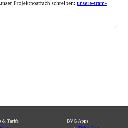
 unser Projektpostfach schreiben:
unsere-tram-
s & Tarife
BVG Apps
Preise
Ticket-App