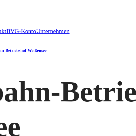
akt
BVG-Konto
Unternehmen
hn-Betriebshof Weißensee
ahn-Betri
ee