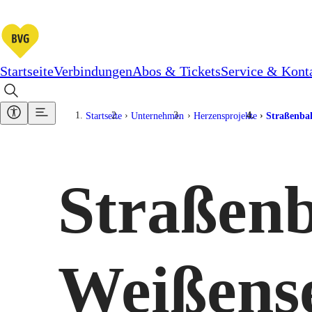
Startseite
Verbindungen
Abos & Tickets
Service & Kont
Startseite
Unternehmen
Herzensprojekte
Straßenba
Straßenb
Weißens