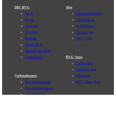
DIE BVG
Abo
News
Deutschlandticket
Presse
Umweltkarte
Vorstand
Schülerticket
Karriere
Firmen-Abo
Kontakt
BVG Club
Meine BVG
Satzung der BVG
Compliance
BVG Apps
Ticket-App
Fahrinfo-App
Verbindungen
Jelbi-App
Verbindungssuche
BVG Muva-App
Störungsmeldungen
Linienverläufe
Haltestellen
BVG Websites
Touristen Infos
#nachgefragt