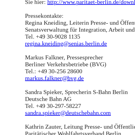
Sie hier:
http://www.paritaet-berlin.de/down
Pressekontakte:
Regina Kneiding, Leiterin Presse- und Öffent
Senatsverwaltung für Integration, Arbeit und
Tel. +49 30-9028 1135
regina.kneiding@senias.berlin.de
Markus Falkner, Pressesprecher
Berliner Verkehrsbetriebe (BVG)
Tel.: +49 30-256 28600
markus.falkner@bvg.de
Sandra Spieker, Sprecherin S-Bahn Berlin
Deutsche Bahn AG
Tel. +49 30-297-58227
sandra.spieker@deutschebahn.com
Kathrin Zauter, Leitung Presse- und Öffentli
Paritätischer Wohlfahrtsverband Berlin