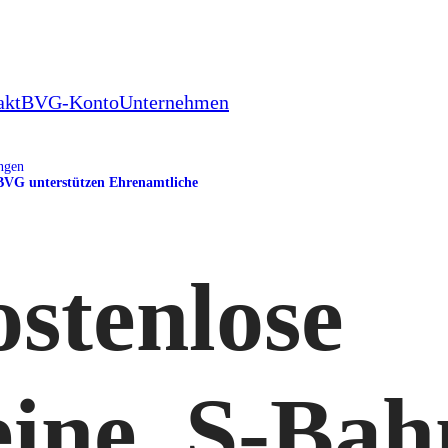
akt
BVG-Konto
Unternehmen
ungen
 BVG unterstützen Ehrenamtliche
ostenlose
ine. S-Bah