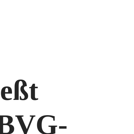
ießt
s BVG-