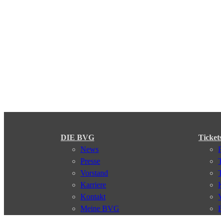
DIE BVG
Ticket
News
Presse
Vorstand
Karriere
Kontakt
Meine BVG
Satzung der BVG