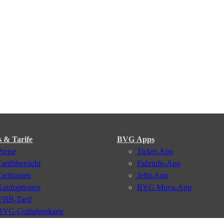
s & Tarife
BVG Apps
Preise
Ticket-App
Tarifübersicht
Fahrinfo-App
Tarifzonen
Jelbi-App
Kaufoptionen
BVG Muva-App
VBB-Tarif
BVG-Guthabenkarte
BVG Websites