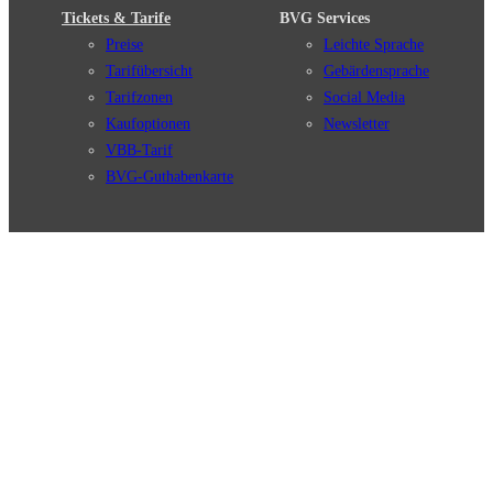
Tickets & Tarife
BVG Services
Preise
Leichte Sprache
Tarifübersicht
Gebärdensprache
Tarifzonen
Social Media
Kaufoptionen
Newsletter
VBB-Tarif
BVG-Guthabenkarte
Weil wir dich lieben
English
© 2026 Berliner Verkehrsbetriebe