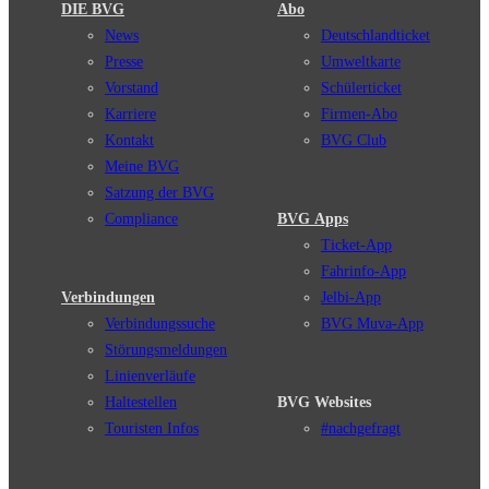
DIE BVG
Abo
News
Deutschlandticket
Presse
Umweltkarte
Vorstand
Schülerticket
Karriere
Firmen-Abo
Kontakt
BVG Club
Meine BVG
Satzung der BVG
Compliance
BVG Apps
Ticket-App
Fahrinfo-App
Verbindungen
Jelbi-App
Verbindungssuche
BVG Muva-App
Störungsmeldungen
Linienverläufe
Haltestellen
BVG Websites
Touristen Infos
#nachgefragt