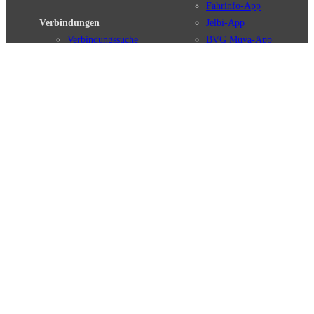
Fahrinfo-App
Verbindungen
Jelbi-App
Verbindungssuche
BVG Muva-App
Störungsmeldungen
Linienverläufe
Haltestellen
BVG Websites
Touristen Infos
#nachgefragt
Tickets & Tarife
BVG Services
Preise
Leichte Sprache
Tarifübersicht
Gebärdensprache
Tarifzonen
Social Media
Kaufoptionen
Newsletter
VBB-Tarif
BVG-Guthabenkarte
Weil wir dich lieben