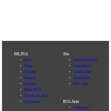
DIE BVG
Abo
News
Deutschlandticket
Presse
Umweltkarte
Vorstand
Schülerticket
Karriere
Firmen-Abo
Kontakt
BVG Club
Meine BVG
Satzung der BVG
Compliance
BVG Apps
Ticket-App