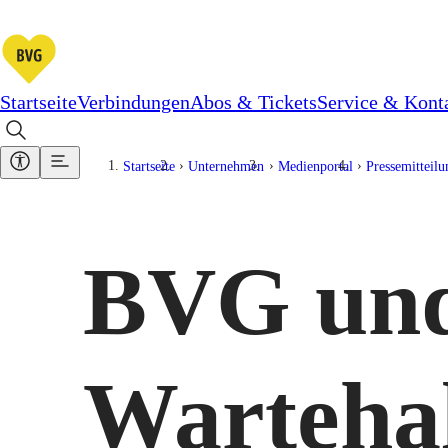
Startseite
Verbindungen
Abos & Tickets
Service & Kont
Startseite
Unternehmen
Medienportal
Pressemitteil
BVG und
Wartehal