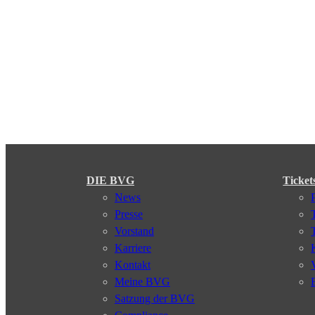
DIE BVG
Ticket
News
Presse
Vorstand
Karriere
Kontakt
Meine BVG
Satzung der BVG