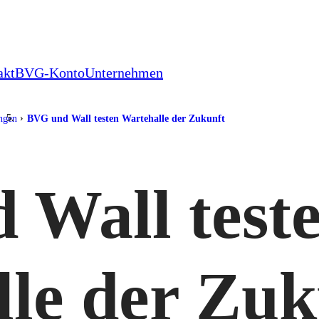
akt
BVG-Konto
Unternehmen
ungen
BVG und Wall testen Wartehalle der Zukunft
 Wall test
le der Zuk