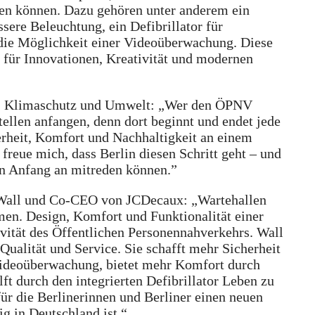
den können. Dazu gehören unter anderem ein
sere Beleuchtung, ein Defibrillator für
 die Möglichkeit einer Videoüberwachung. Diese
rt für Innovationen, Kreativität und modernen
hr, Klimaschutz und Umwelt: „Wer den ÖPNV
tellen anfangen, denn dort beginnt und endet jede
herheit, Komfort und Nachhaltigkeit an einem
eue mich, dass Berlin diesen Schritt geht – und
von Anfang an mitreden können.”
 Wall und Co-CEO von JCDecaux: „Wartehallen
men. Design, Komfort und Funktionalität einer
ivität des Öffentlichen Personennahverkehrs. Wall
 Qualität und Service. Sie schafft mehr Sicherheit
Videoüberwachung, bietet mehr Komfort durch
ft durch den integrierten Defibrillator Leben zu
 für die Berlinerinnen und Berliner einen neuen
ig in Deutschland ist.“