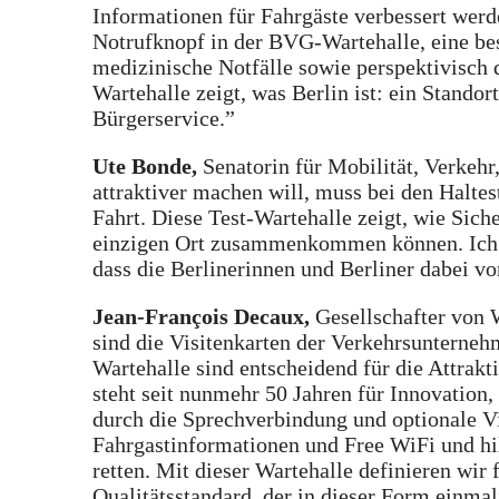
Informationen für Fahrgäste verbessert wer
Notrufknopf in der BVG-Wartehalle, eine bes
medizinische Notfälle sowie perspektivisch
Wartehalle zeigt, was Berlin ist: ein Stando
Bürgerservice.”
Ute Bonde,
Senatorin für Mobilität, Verke
attraktiver machen will, muss bei den Haltes
Fahrt. Diese Test-Wartehalle zeigt, wie Sic
einzigen Ort zusammenkommen können. Ich fr
dass die Berlinerinnen und Berliner dabei 
Jean-François Decaux,
Gesellschafter von
sind die Visitenkarten der Verkehrsunterneh
Wartehalle sind entscheidend für die Attrakt
steht seit nunmehr 50 Jahren für Innovation,
durch die Sprechverbindung und optionale 
Fahrgastinformationen und Free WiFi und hil
retten. Mit dieser Wartehalle definieren wir
Qualitätsstandard, der in dieser Form einmal