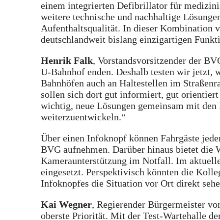
einem integrierten Defibrillator für medizin
weitere technische und nachhaltige Lösunge
Aufenthaltsqualität. In dieser Kombination v
deutschlandweit bislang einzigartigen Funk
Henrik Falk
, Vorstandsvorsitzender der BVG
U-Bahnhof enden. Deshalb testen wir jetzt, 
Bahnhöfen auch an Haltestellen im Straßenr
sollen sich dort gut informiert, gut orientier
wichtig, neue Lösungen gemeinsam mit den B
weiterzuentwickeln.“
Über einen Infoknopf können Fahrgäste jederz
BVG aufnehmen. Darüber hinaus bietet die W
Kameraunterstützung im Notfall. Im aktuell
eingesetzt. Perspektivisch könnten die Koll
Infoknopfes die Situation vor Ort direkt seh
Kai Wegner
, Regierender Bürgermeister von
oberste Priorität. Mit der Test-Wartehalle d