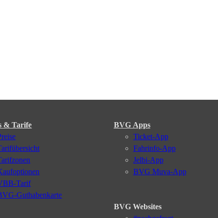
s & Tarife
BVG Apps
Preise
Ticket-App
Tarifübersicht
Fahrinfo-App
Tarifzonen
Jelbi-App
Kaufoptionen
BVG Muva-App
VBB-Tarif
BVG-Guthabenkarte
BVG Websites