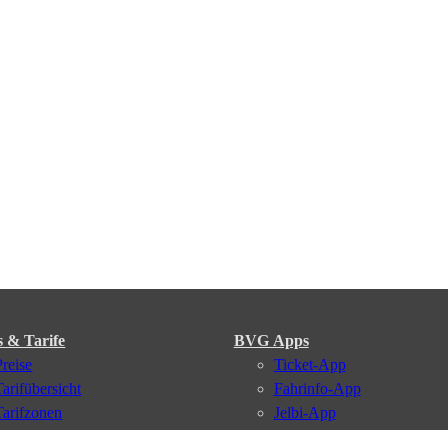
s & Tarife
BVG Apps
Preise
Ticket-App
Tarifübersicht
Fahrinfo-App
Tarifzonen
Jelbi-App
Kaufoptionen
BVG Muva-App