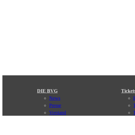
DIE BVG
Ticket
News
Presse
Vorstand
Karriere
Kontakt
Meine BVG