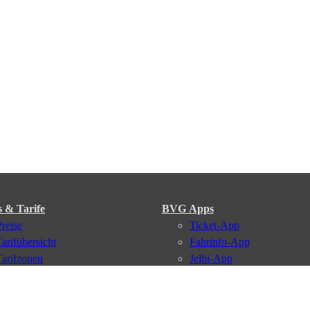
s & Tarife
BVG Apps
Preise
Ticket-App
Tarifübersicht
Fahrinfo-App
Tarifzonen
Jelbi-App
Kaufoptionen
BVG Muva-App
VBB-Tarif
BVG-Guthabenkarte