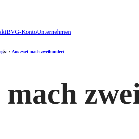
akt
BVG-Konto
Unternehmen
ungen
Aus zwei mach zweihundert
i mach zwe