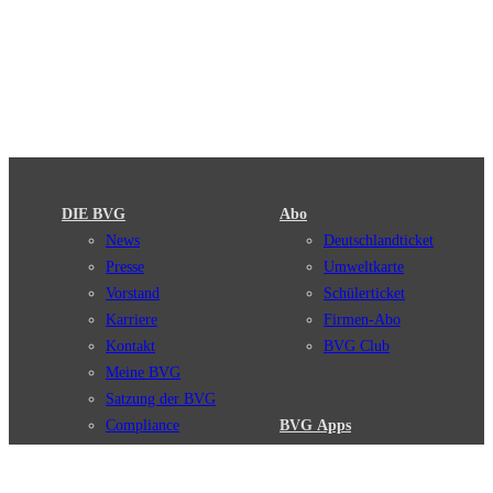
DIE BVG
Abo
News
Deutschlandticket
Presse
Umweltkarte
Vorstand
Schülerticket
Karriere
Firmen-Abo
Kontakt
BVG Club
Meine BVG
Satzung der BVG
Compliance
BVG Apps
Ticket-App
Fahrinfo-App