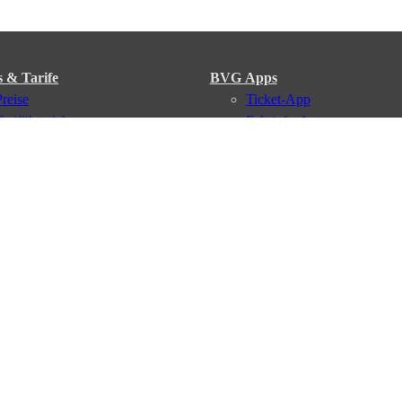
s & Tarife
BVG Apps
Preise
Ticket-App
Tarifübersicht
Fahrinfo-App
Tarifzonen
Jelbi-App
Kaufoptionen
BVG Muva-App
VBB-Tarif
BVG-Guthabenkarte
BVG Websites
#nachgefragt
Deutschlandticket
Umweltkarte
BVG Services
Schülerticket
Leichte Sprache
Firmen-Abo
Gebärdensprache
BVG Club
Social Media
Newsletter