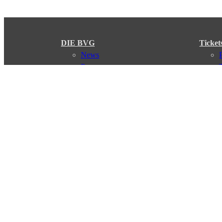
DIE BVG
Ticket
News
Presse
Vorstand
Karriere
Kontakt
Meine BVG
Satzung der BVG
Compliance
Abo
Verbindungen
Verbindungssuche
Störungsmeldungen
Linienverläufe
Haltestellen