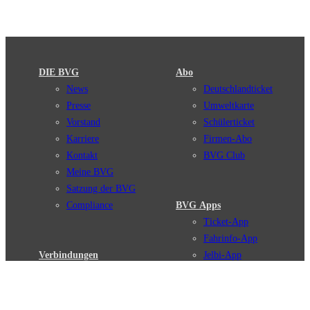
DIE BVG
Abo
News
Deutschlandticket
Presse
Umweltkarte
Vorstand
Schülerticket
Karriere
Firmen-Abo
Kontakt
BVG Club
Meine BVG
Satzung der BVG
Compliance
BVG Apps
Ticket-App
Fahrinfo-App
Verbindungen
Jelbi-App
Verbindungssuche
BVG Muva-App
Störungsmeldungen
Linienverläufe