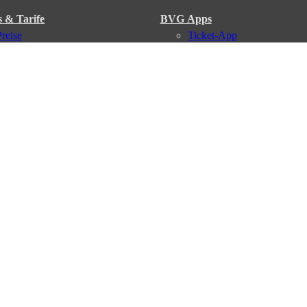
s & Tarife
BVG Apps
Preise
Ticket-App
Tarifübersicht
Fahrinfo-App
Tarifzonen
Jelbi-App
Kaufoptionen
BVG Muva-App
VBB-Tarif
BVG-Guthabenkarte
BVG Websites
#nachgefragt
Deutschlandticket
Umweltkarte
BVG Services
Schülerticket
Leichte Sprache
Firmen-Abo
Gebärdensprache
BVG Club
Social Media
Newsletter