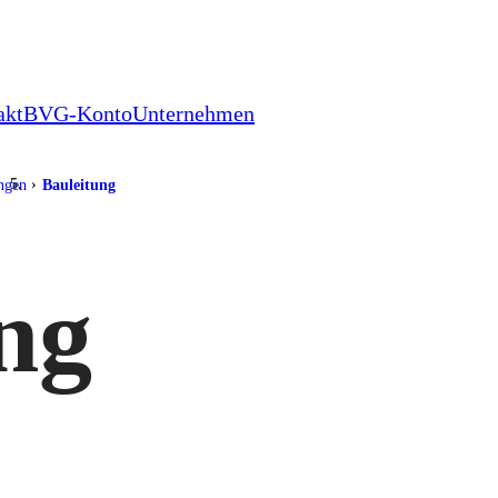
akt
BVG-Konto
Unternehmen
ungen
Bauleitung
ng