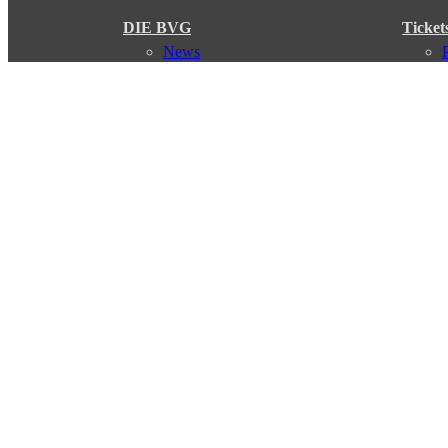
DIE BVG
Ticket
News
Presse
Vorstand
Karriere
Kontakt
Meine BVG
Satzung der BVG
Compliance
Abo
Verbindungen
Verbindungssuche
Störungsmeldungen
Linienverläufe
Haltestellen
Touristen Infos