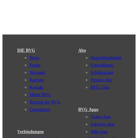
DIE BVG
Abo
News
Deutschlandticket
Presse
Umweltkarte
Vorstand
Schülerticket
Karriere
Firmen-Abo
Kontakt
BVG Club
Meine BVG
Satzung der BVG
Compliance
BVG Apps
Ticket-App
Fahrinfo-App
Verbindungen
Jelbi-App