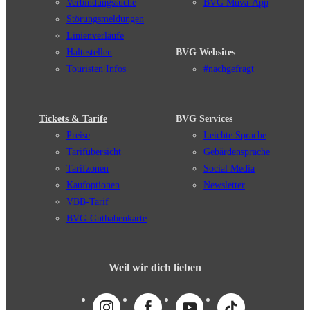
Verbindungssuche
BVG Muva-App
Störungsmeldungen
Linienverläufe
Haltestellen
BVG Websites
Touristen Infos
#nachgefragt
Tickets & Tarife
BVG Services
Preise
Leichte Sprache
Tarifübersicht
Gebärdensprache
Tarifzonen
Social Media
Kaufoptionen
Newsletter
VBB-Tarif
BVG-Guthabenkarte
Weil wir dich lieben