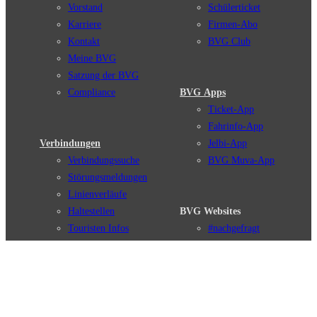
Vorstand
Schülerticket
Karriere
Firmen-Abo
Kontakt
BVG Club
Meine BVG
Satzung der BVG
Compliance
BVG Apps
Ticket-App
Fahrinfo-App
Verbindungen
Jelbi-App
Verbindungssuche
BVG Muva-App
Störungsmeldungen
Linienverläufe
Haltestellen
BVG Websites
Touristen Infos
#nachgefragt
Tickets & Tarife
BVG Services
Preise
Leichte Sprache
Tarifübersicht
Gebärdensprache