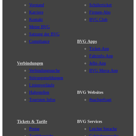
Vorstand
Schülerticket
Karriere
Firmen-Abo
Kontakt
BVG Club
Meine BVG
Satzung der BVG
Compliance
BVG Apps
Ticket-App
Fahrinfo-App
Verbindungen
Jelbi-App
Verbindungssuche
BVG Muva-App
Störungsmeldungen
Linienverläufe
Haltestellen
BVG Websites
Touristen Infos
#nachgefragt
Tickets & Tarife
BVG Services
Preise
Leichte Sprache