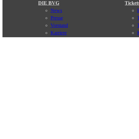
DIE BVG
Ticket
News
Presse
Vorstand
Karriere
Kontakt
Meine BVG
Satzung der BVG
Compliance
Abo
Verbindungen
Verbindungssuche
Störungsmeldungen
Linienverläufe
Haltestellen
Touristen Infos