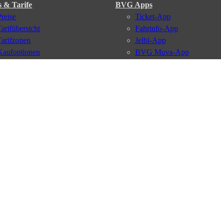
s & Tarife
BVG Apps
Preise
Ticket-App
Tarifübersicht
Fahrinfo-App
Tarifzonen
Jelbi-App
Kaufoptionen
BVG Muva-App
VBB-Tarif
BVG-Guthabenkarte
BVG Websites
#nachgefragt
Deutschlandticket
Umweltkarte
BVG Services
Schülerticket
Leichte Sprache
Firmen-Abo
Gebärdensprache
BVG Club
Social Media
Newsletter