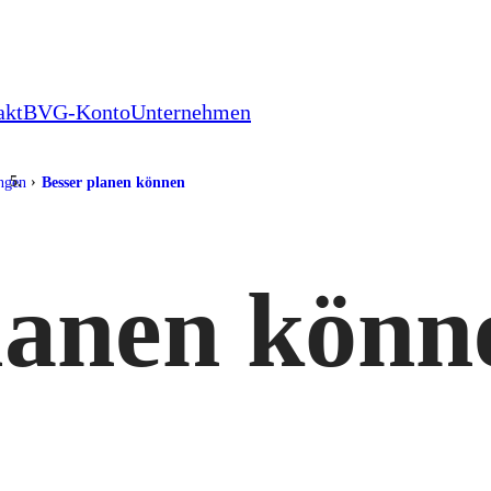
akt
BVG-Konto
Unternehmen
ungen
Besser planen können
lanen könn