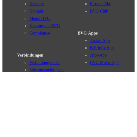
Karriere
Firmen-Abo
Kontakt
BVG Club
Meine BVG
Satzung der BVG
Compliance
BVG Apps
Ticket-App
Fahrinfo-App
Verbindungen
Jelbi-App
Verbindungssuche
BVG Muva-App
Störungsmeldungen
Linienverläufe
Haltestellen
BVG Websites
Touristen Infos
#nachgefragt
Tickets & Tarife
BVG Services
Preise
Leichte Sprache
Tarifübersicht
Gebärdensprache
Tarifzonen
Social Media