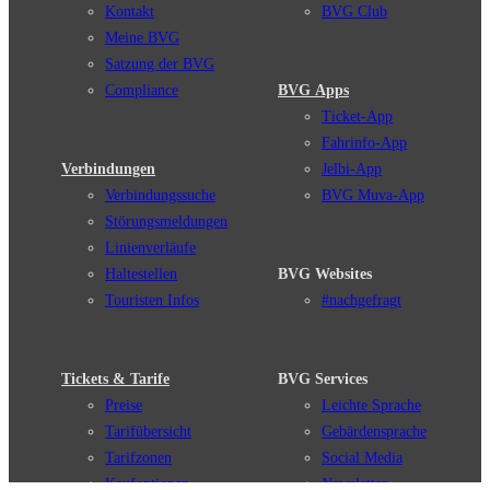
Kontakt
BVG Club
Meine BVG
Satzung der BVG
Compliance
BVG Apps
Ticket-App
Fahrinfo-App
Verbindungen
Jelbi-App
Verbindungssuche
BVG Muva-App
Störungsmeldungen
Linienverläufe
Haltestellen
BVG Websites
Touristen Infos
#nachgefragt
Tickets & Tarife
BVG Services
Preise
Leichte Sprache
Tarifübersicht
Gebärdensprache
Tarifzonen
Social Media
Kaufoptionen
Newsletter