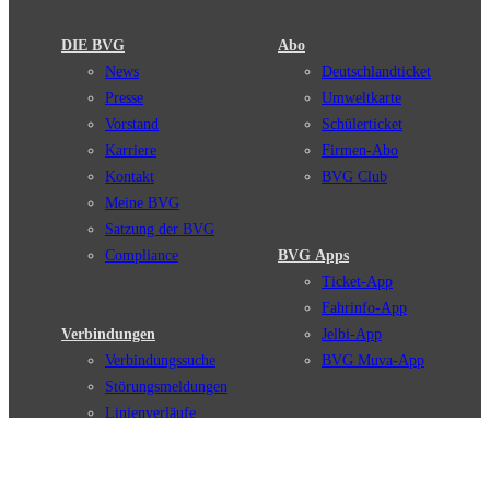
DIE BVG
Abo
News
Deutschlandticket
Presse
Umweltkarte
Vorstand
Schülerticket
Karriere
Firmen-Abo
Kontakt
BVG Club
Meine BVG
Satzung der BVG
Compliance
BVG Apps
Ticket-App
Fahrinfo-App
Verbindungen
Jelbi-App
Verbindungssuche
BVG Muva-App
Störungsmeldungen
Linienverläufe
Haltestellen
BVG Websites
Touristen Infos
#nachgefragt