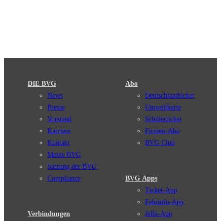
DIE BVG
Abo
News
Deutschlandticket
Presse
Umweltkarte
Vorstand
Schülerticket
Karriere
Firmen-Abo
Kontakt
BVG Club
Meine BVG
Satzung der BVG
Compliance
BVG Apps
Ticket-App
Fahrinfo-App
Verbindungen
Jelbi-App