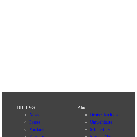
DIE BVG
Abo
News
Deutschlandticket
Presse
Umweltkarte
Vorstand
Schülerticket
Karriere
Firmen-Abo