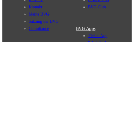
Kontakt
BVG Club
Meine BVG
Satzung der BVG
Compliance
BVG Apps
Ticket-App
Fahrinfo-App
Verbindungen
Jelbi-App
Verbindungssuche
BVG Muva-App
Störungsmeldungen
Linienverläufe
Haltestellen
BVG Websites
Touristen Infos
#nachgefragt
Tickets & Tarife
BVG Services
Preise
Leichte Sprache
Tarifübersicht
Gebärdensprache
Tarifzonen
Social Media