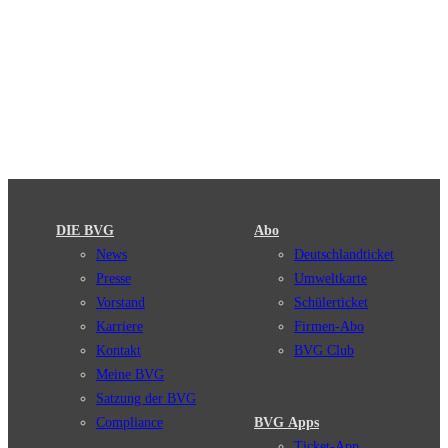
DIE BVG
Abo
News
Deutschlandticket
Presse
Umweltkarte
Vorstand
Schülerticket
Karriere
Firmen-Abo
Kontakt
BVG Club
Meine BVG
Satzung der BVG
Compliance
BVG Apps
Ticket-App