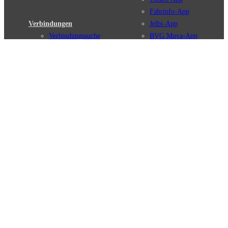
Fahrinfo-App
Verbindungen
Jelbi-App
Verbindungssuche
BVG Muva-App
Störungsmeldungen
Linienverläufe
Haltestellen
BVG Websites
Touristen Infos
#nachgefragt
Tickets & Tarife
BVG Services
Preise
Leichte Sprache
Tarifübersicht
Gebärdensprache
Tarifzonen
Social Media
Kaufoptionen
Newsletter
VBB-Tarif
BVG-Guthabenkarte