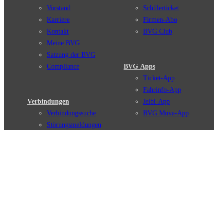
Vorstand
Schülerticket
Karriere
Firmen-Abo
Kontakt
BVG Club
Meine BVG
Satzung der BVG
Compliance
BVG Apps
Ticket-App
Fahrinfo-App
Verbindungen
Jelbi-App
Verbindungssuche
BVG Muva-App
Störungsmeldungen
Linienverläufe
Haltestellen
BVG Websites
Touristen Infos
#nachgefragt
Tickets & Tarife
BVG Services
Preise
Leichte Sprache