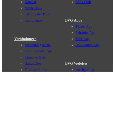
Kontakt
BVG Club
Meine BVG
Satzung der BVG
Compliance
BVG Apps
Ticket-App
Fahrinfo-App
Verbindungen
Jelbi-App
Verbindungssuche
BVG Muva-App
Störungsmeldungen
Linienverläufe
Haltestellen
BVG Websites
Touristen Infos
#nachgefragt
Tickets & Tarife
BVG Services
Preise
Leichte Sprache
Tarifübersicht
Gebärdensprache
Tarifzonen
Social Media
Kaufoptionen
Newsletter