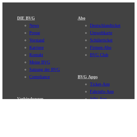
DIE BVG
Abo
News
Deutschlandticket
Presse
Umweltkarte
Vorstand
Schülerticket
Karriere
Firmen-Abo
Kontakt
BVG Club
Meine BVG
Satzung der BVG
Compliance
BVG Apps
Ticket-App
Fahrinfo-App
Verbindungen
Jelbi-App
Verbindungssuche
BVG Muva-App
Störungsmeldungen
Linienverläufe
Haltestellen
BVG Websites
Touristen Infos
#nachgefragt