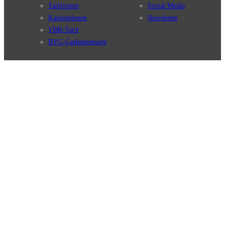
Tarifzonen
Social Media
Kaufoptionen
Newsletter
VBB-Tarif
BVG-Guthabenkarte
Weil wir dich lieben
English
© 2026 Berliner Verkehrsbetriebe
Impressum
Datenschutz
AGB
Nutzungsordnung
Fahrgastrechte
Kundengarantie
Erklärung Barrierefreiheit
Cookie-Einstellungen