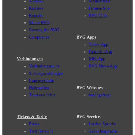
Vorstand
Schülerticket
Karriere
Firmen-Abo
Kontakt
BVG Club
Meine BVG
Satzung der BVG
Compliance
BVG Apps
Ticket-App
Fahrinfo-App
Verbindungen
Jelbi-App
Verbindungssuche
BVG Muva-App
Störungsmeldungen
Linienverläufe
Haltestellen
BVG Websites
Touristen Infos
#nachgefragt
Tickets & Tarife
BVG Services
Preise
Leichte Sprache
Tarifübersicht
Gebärdensprache