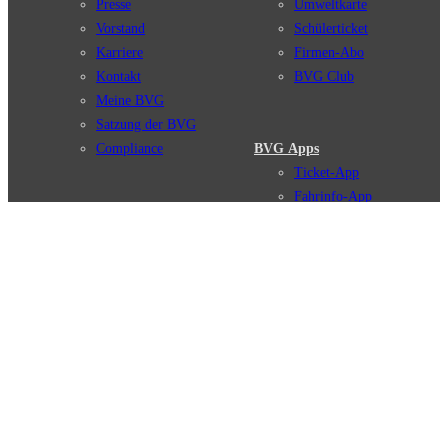
Presse
Umweltkarte
Vorstand
Schülerticket
Karriere
Firmen-Abo
Kontakt
BVG Club
Meine BVG
Satzung der BVG
Compliance
BVG Apps
Ticket-App
Fahrinfo-App
Verbindungen
Jelbi-App
Verbindungssuche
BVG Muva-App
Störungsmeldungen
Linienverläufe
Haltestellen
BVG Websites
Touristen Infos
#nachgefragt
Tickets & Tarife
BVG Services
Preise
Leichte Sprache