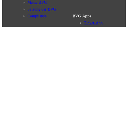
Meine BVG
Satzung der BVG
Compliance
BVG Apps
Ticket-App
Fahrinfo-App
Verbindungen
Jelbi-App
Verbindungssuche
BVG Muva-App
Störungsmeldungen
Linienverläufe
Haltestellen
BVG Websites
Touristen Infos
#nachgefragt
Tickets & Tarife
BVG Services
Preise
Leichte Sprache
Tarifübersicht
Gebärdensprache
Tarifzonen
Social Media
Kaufoptionen
Newsletter
VBB-Tarif