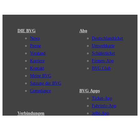
DIE BVG
Abo
News
Deutschlandticket
Presse
Umweltkarte
Vorstand
Schülerticket
Karriere
Firmen-Abo
Kontakt
BVG Club
Meine BVG
Satzung der BVG
Compliance
BVG Apps
Ticket-App
Fahrinfo-App
Verbindungen
Jelbi-App
Verbindungssuche
BVG Muva-App
Störungsmeldungen
Linienverläufe