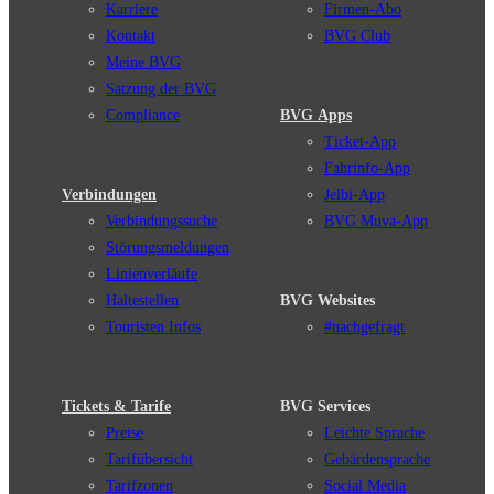
Karriere
Firmen-Abo
Kontakt
BVG Club
Meine BVG
Satzung der BVG
Compliance
BVG Apps
Ticket-App
Fahrinfo-App
Verbindungen
Jelbi-App
Verbindungssuche
BVG Muva-App
Störungsmeldungen
Linienverläufe
Haltestellen
BVG Websites
Touristen Infos
#nachgefragt
Tickets & Tarife
BVG Services
Preise
Leichte Sprache
Tarifübersicht
Gebärdensprache
Tarifzonen
Social Media