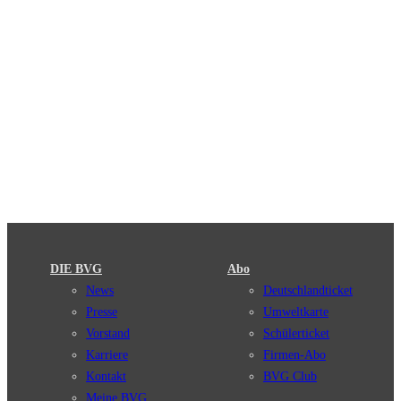
DIE BVG
Abo
News
Deutschlandticket
Presse
Umweltkarte
Vorstand
Schülerticket
Karriere
Firmen-Abo
Kontakt
BVG Club
Meine BVG