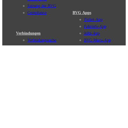
Satzung der BVG
Compliance
BVG Apps
Ticket-App
Fahrinfo-App
Verbindungen
Jelbi-App
Verbindungssuche
BVG Muva-App
Störungsmeldungen
Linienverläufe
Haltestellen
BVG Websites
Touristen Infos
#nachgefragt
Tickets & Tarife
BVG Services
Preise
Leichte Sprache
Tarifübersicht
Gebärdensprache
Tarifzonen
Social Media
Kaufoptionen
Newsletter
VBB-Tarif